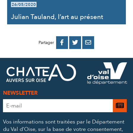
26/05/2020
Julian Tauland, l’art au présent
PARTAGER
PARTAGER
PARTAGER



Partager
SUR
SUR
PAR
FACEBOOK
TWITTER
E-
MAIL
NEWSLETTER
Adresse
Je

e-
m’
mail
Vos informations sont traitées par le Département
à
*
du Val d’Oise, sur la base de votre consentement,