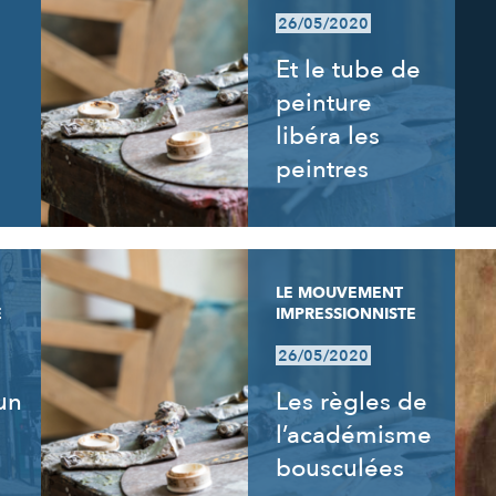
26/05/2020
Et le tube de
peinture
libéra les
peintres
LE MOUVEMENT
E
IMPRESSIONNISTE
26/05/2020
un
Les règles de
l’académisme
bousculées