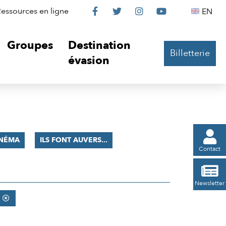
Le
Le
Le
Le
Englis
essources en ligne
EN




Château
Château
Château
Château
Groupes
Destination
Billetterie
sur
sur
sur
sur
évasion
Facebook
Twitter
Instagram
YouTube

INÉMA
ILS FONT AUVERS...
Contact

Newsletter