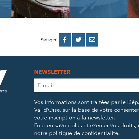
PARTAGER
PARTAGER
PARTAGER



Partager
SUR
SUR
PAR
FACEBOOK
TWITTER
E-
NEWSLETTER
MAIL
Adresse
e-
mail
Vos informations sont traitées par le Dé
*
Val d’Oise, sur la base de votre consent
votre inscription à la newsletter.
Pour en savoir plus et exercer vos droits,
notre politique de confidentialité
.