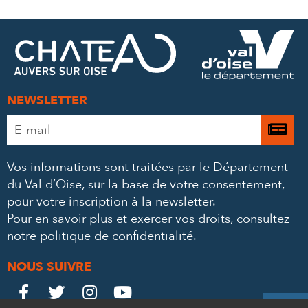
SUR
SUR
PAR
FACEBOOK
TWITTER
E-
MAIL
NEWSLETTER
Adresse
Je

e-
m’
mail
Vos informations sont traitées par le Département
à
*
du Val d’Oise, sur la base de votre consentement,
la
pour votre inscription à la newsletter.
ne
Pour en savoir plus et exercer vos droits,
consultez
notre politique de confidentialité
.
NOUS SUIVRE
Le
Le
Le
Le



