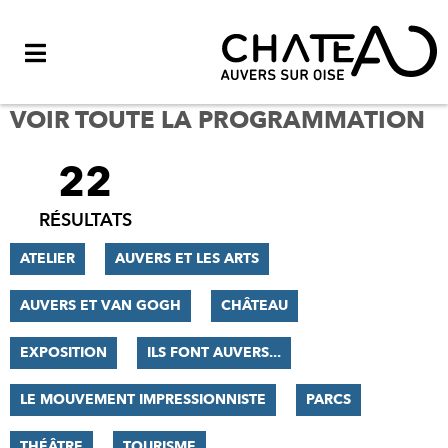
Menu
VOIR TOUTE LA PROGRAMMATION
22
FILTRER
LES
RÉSULTATS
RÉSULTATS
ATELIER
AUVERS ET LES ARTS
AUVERS ET VAN GOGH
CHÂTEAU
EXPOSITION
ILS FONT AUVERS...
LE MOUVEMENT IMPRESSIONNISTE
PARCS
THÉÂTRE
TOURISME