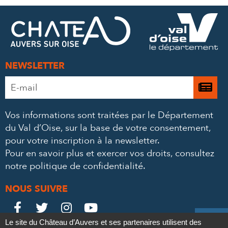
FACEBOOK
TWITTER
E-
MAIL
NEWSLETTER
Adresse
Je

e-
m’
mail
Vos informations sont traitées par le Département
à
*
du Val d’Oise, sur la base de votre consentement,
la
pour votre inscription à la newsletter.
ne
Pour en savoir plus et exercer vos droits,
consultez
notre politique de confidentialité
.
NOUS SUIVRE
Le
Le
Le
Le





Le site du Château d’Auvers et ses partenaires utilisent des