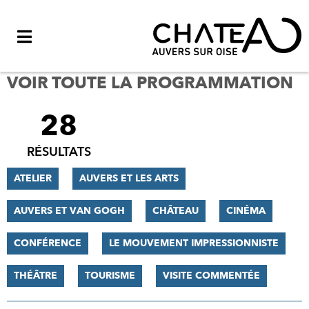
Menu
VOIR TOUTE LA PROGRAMMATION
28
FILTRER
LES
RÉSULTATS
RÉSULTATS
ATELIER
AUVERS ET LES ARTS
AUVERS ET VAN GOGH
CHÂTEAU
CINÉMA
CONFÉRENCE
LE MOUVEMENT IMPRESSIONNISTE
THÉÂTRE
TOURISME
VISITE COMMENTÉE