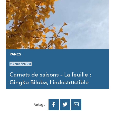
PARCS
27/05/2020
Carnets de saisons – La feuille :
Gingko Biloba, l’indestructible
PARTAGER
PARTAGER
PARTAGER



Partager
SUR
SUR
PAR