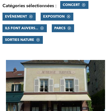
CONCERT
Catégories sélectionnées :
EVÈNEMENT
EXPOSITION
ILS FONT AUVERS...
PARCS
SORTIES NATURE
RÉSULTATS