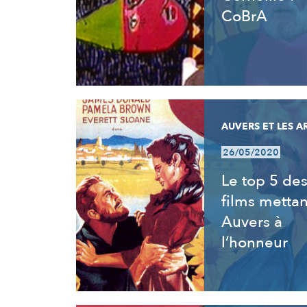
CoBrA
AUVERS ET LES A
26/05/2020
Le top 5 de
films mettan
Auvers à
l’honneur