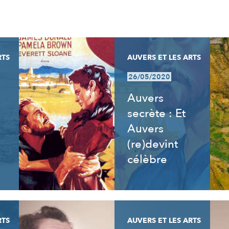
RTS
AUVERS ET LES ARTS
26/05/2020
Auvers
secrète : Et
Auvers
(re)devint
célèbre
RTS
AUVERS ET LES ARTS