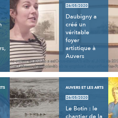
26/05/2020
Daubigny a
n
créé un
véritable
foyer
rs,
artistique à
Auvers
RTS
AUVERS ET LES ARTS
26/05/2020
Le Botin : le
chantier de la