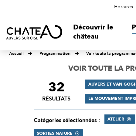
Horaires
Découvrir le
P
château
Accueil
Programmation
Voir toute la programma
VOIR TOUTE LA 
32
FILTRER
AUVERS ET VAN GOG
LES
RÉSULTATS
LE MOUVEMENT IMPR
RÉSULTATS
ATELIER
Catégories sélectionnées :
SORTIES NATURE