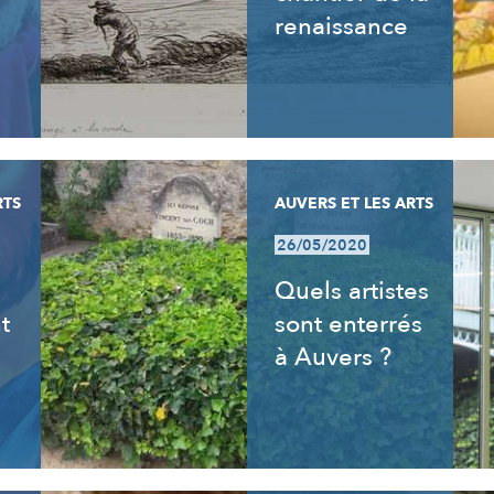
renaissance
RTS
AUVERS ET LES ARTS
26/05/2020
s
Quels artistes
t
sont enterrés
à Auvers ?