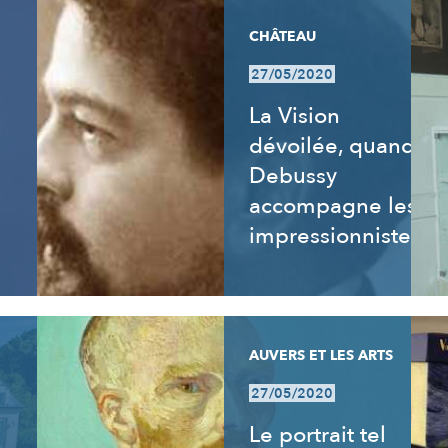
CHÂTEAU
27/05/2020
La Vision
dévoilée, quand
Debussy
accompagne les
impressionnistes
AUVERS ET LES ARTS
27/05/2020
Le portrait tel