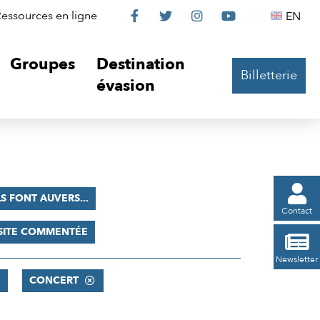
Le
Le
Le
Le
Englis
essources en ligne
EN




Château
Château
Château
Château
Groupes
Destination
Billetterie
sur
sur
sur
sur
évasion
Facebook
Twitter
Instagram
YouTube

LS FONT AUVERS...
Contact
SITE COMMENTÉE

Newsletter
CONCERT