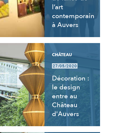
l’art
contemporain
à Auvers
CHÂTEAU
27/05/2020
Décoration :
le design
entre au
Château
d'Auvers