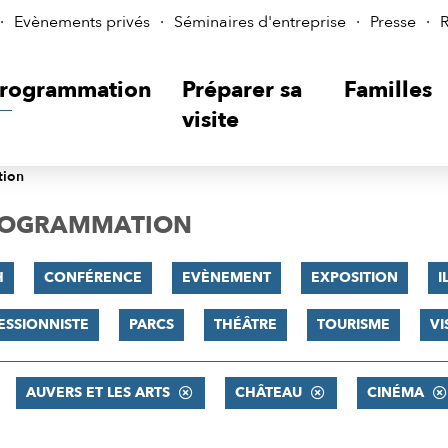
Evènements privés
Séminaires d'entreprise
Presse
R
rogrammation
Préparer sa
Familles
visite
tion
PROGRAMMATION
H
CONFÉRENCE
EVÈNEMENT
EXPOSITION
I
ESSIONNISTE
PARCS
THÉÂTRE
TOURISME
VI
AUVERS ET LES ARTS
CHÂTEAU
CINÉMA