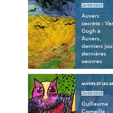
26/05/2020
Auvers
secrète : Va
Gogh à
Auvers,
derniers jou
dernières
oeuvres
AUVERS ET LES A
26/05/2020
Guillaume
Corneille :