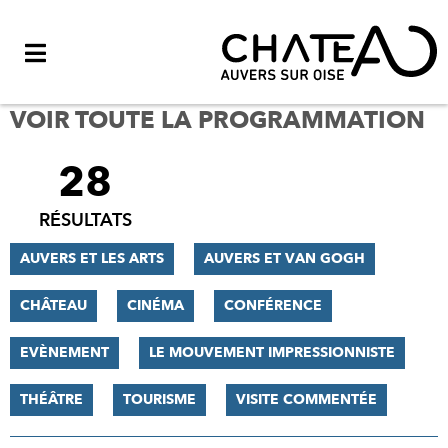
Menu
VOIR TOUTE LA PROGRAMMATION
28
FILTRER
LES
RÉSULTATS
RÉSULTATS
AUVERS ET LES ARTS
AUVERS ET VAN GOGH
CHÂTEAU
CINÉMA
CONFÉRENCE
EVÈNEMENT
LE MOUVEMENT IMPRESSIONNISTE
THÉÂTRE
TOURISME
VISITE COMMENTÉE