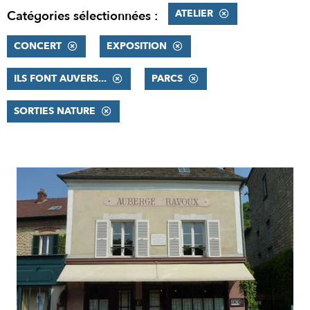
ATELIER
Catégories sélectionnées :
CONCERT
EXPOSITION
ILS FONT AUVERS...
PARCS
SORTIES NATURE
RÉSULTATS