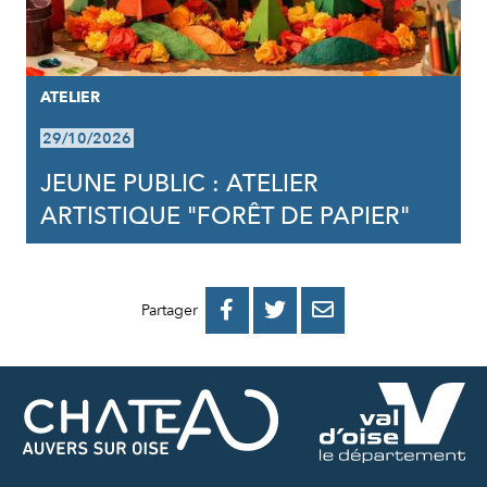
ATELIER
29/10/2026
JEUNE PUBLIC : ATELIER
ARTISTIQUE "FORÊT DE PAPIER"
PARTAGER
PARTAGER
PARTAGER



Partager
SUR
SUR
PAR
FACEBOOK
TWITTER
E-
MAIL