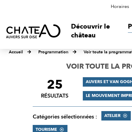
Horaires
Découvrir le
P
château
Accueil
Programmation
Voir toute la programma
VOIR TOUTE LA 
25
FILTRER
AUVERS ET VAN GOG
LES
RÉSULTATS
LE MOUVEMENT IMPR
RÉSULTATS
ATELIER
Catégories sélectionnées :
TOURISME