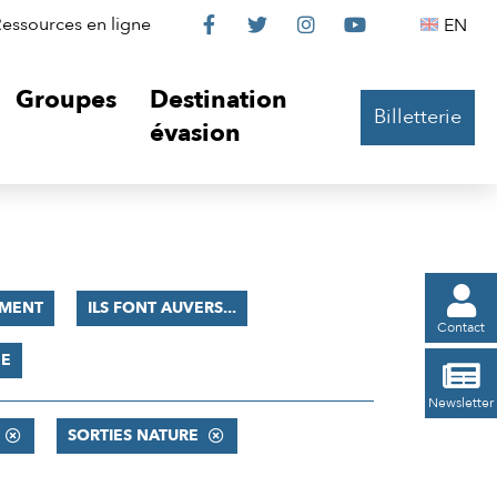
Le
Le
Le
Le
Englis
essources en ligne
EN




Château
Château
Château
Château
Groupes
Destination
Billetterie
sur
sur
sur
sur
évasion
Facebook
Twitter
Instagram
YouTube

MENT
ILS FONT AUVERS...
Contact
ÉE

Newsletter
SORTIES NATURE