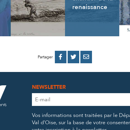
renaissance
PARTAGER
PARTAGER
PARTAGER



Partager
SUR
SUR
PAR
FACEBOOK
TWITTER
E-
NEWSLETTER
MAIL
Adresse
e-
mail
Vos informations sont traitées par le Dé
*
Val d’Oise, sur la base de votre consent
votre inscription à la newsletter.