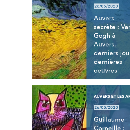
26/05/2020
Auvers
secrète : Va
Gogh à
Auvers,
derniers jou
dernières
oeuvres
AUVERS ET LES A
26/05/2020
Guillaume
Corneille :