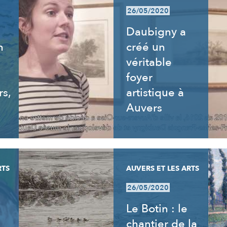
26/05/2020
Daubigny a
n
créé un
véritable
foyer
rs,
artistique à
Auvers
RTS
AUVERS ET LES ARTS
26/05/2020
Le Botin : le
chantier de la