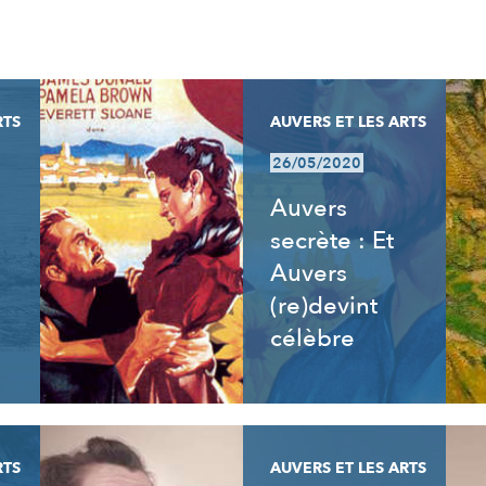
RTS
AUVERS ET LES ARTS
26/05/2020
Auvers
secrète : Et
Auvers
(re)devint
célèbre
RTS
AUVERS ET LES ARTS