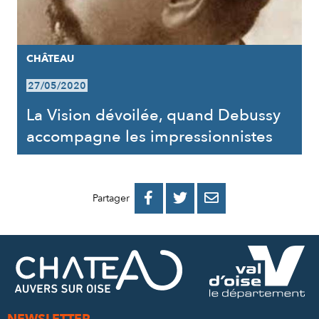
CHÂTEAU
27/05/2020
La Vision dévoilée, quand Debussy
accompagne les impressionnistes
PARTAGER
PARTAGER
PARTAGER



Partager
SUR
SUR
PAR
FACEBOOK
TWITTER
E-
MAIL