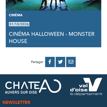
CINÉMA
31/10/2026
CINÉMA HALLOWEEN - MONSTER
HOUSE
PARTAGER
PARTAGER
PARTAGER



Partager
SUR
SUR
PAR
FACEBOOK
TWITTER
E-
MAIL
NEWSLETTER