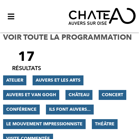
Menu
VOIR TOUTE LA PROGRAMMATION
17
FILTRER
LES
RÉSULTATS
RÉSULTATS
ATELIER
AUVERS ET LES ARTS
AUVERS ET VAN GOGH
CHÂTEAU
CONCERT
CONFÉRENCE
ILS FONT AUVERS...
LE MOUVEMENT IMPRESSIONNISTE
THÉÂTRE
VISITE COMMENTÉE