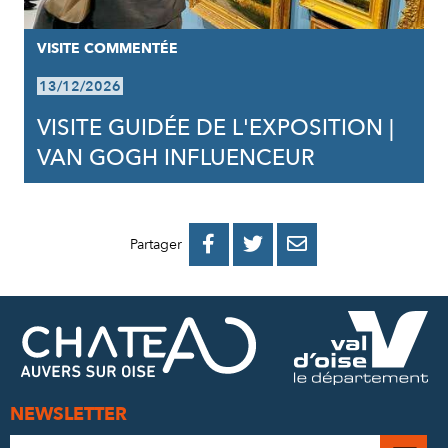
VISITE COMMENTÉE
13/12/2026
VISITE GUIDÉE DE L'EXPOSITION |
VAN GOGH INFLUENCEUR
PARTAGER
PARTAGER
PARTAGER



Partager
SUR
SUR
PAR
FACEBOOK
TWITTER
E-
MAIL
NEWSLETTER
Adresse