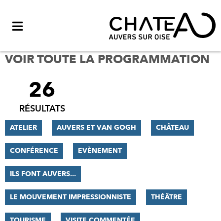
Menu
VOIR TOUTE LA PROGRAMMATION
26
FILTRER
LES
RÉSULTATS
RÉSULTATS
ATELIER
AUVERS ET VAN GOGH
CHÂTEAU
CONFÉRENCE
EVÈNEMENT
ILS FONT AUVERS...
LE MOUVEMENT IMPRESSIONNISTE
THÉÂTRE
TOURISME
VISITE COMMENTÉE