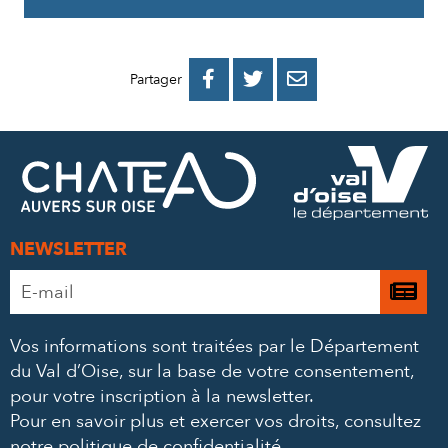
PARTAGER
PARTAGER
PARTAGER



Partager
SUR
SUR
PAR
FACEBOOK
TWITTER
E-
MAIL
NEWSLETTER
Adresse
Je

e-
m’
mail
Vos informations sont traitées par le Département
à
*
du Val d’Oise, sur la base de votre consentement,
la
pour votre inscription à la newsletter.
ne
Pour en savoir plus et exercer vos droits,
consultez
notre politique de confidentialité
.