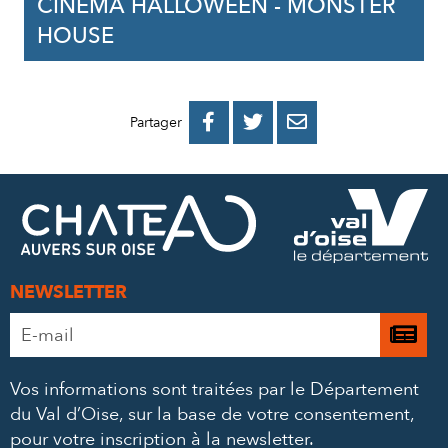
CINÉMA HALLOWEEN - MONSTER
HOUSE
PARTAGER
PARTAGER
PARTAGER



Partager
SUR
SUR
PAR
FACEBOOK
TWITTER
E-
MAIL
NEWSLETTER
Adresse
Je

e-
m’
mail
Vos informations sont traitées par le Département
à
*
du Val d’Oise, sur la base de votre consentement,
la
pour votre inscription à la newsletter.