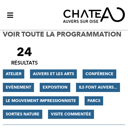
Menu
VOIR TOUTE LA PROGRAMMATION
24
FILTRER
LES
RÉSULTATS
RÉSULTATS
ATELIER
AUVERS ET LES ARTS
CONFÉRENCE
EVÈNEMENT
EXPOSITION
ILS FONT AUVERS...
LE MOUVEMENT IMPRESSIONNISTE
PARCS
SORTIES NATURE
VISITE COMMENTÉE