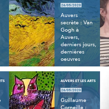
26/05/2020
Auvers
secrète : Van
Gogh à
Auvers,
derniers jours,
dernières
oeuvres
RTS
AUVERS ET LES ARTS
26/05/2020
e
Guillaume
Corneille :