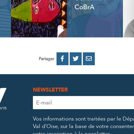
CoBrA
PARTAGER
PARTAGER
PARTAGER



Partager
SUR
SUR
PAR
FACEBOOK
TWITTER
E-
NEWSLETTER
MAIL
Adresse
e-
mail
Vos informations sont traitées par le Dé
*
Val d’Oise, sur la base de votre consent
votre inscription à la newsletter.