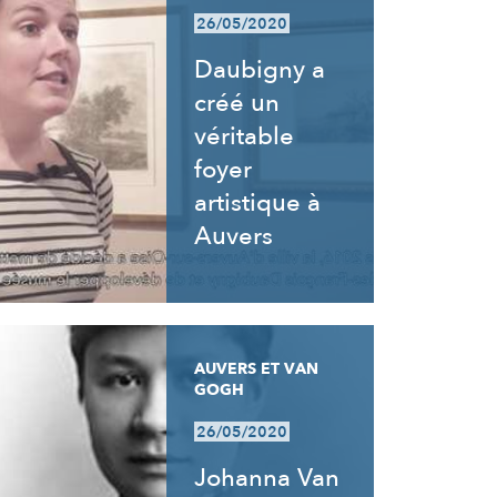
26/05/2020
Daubigny a
créé un
véritable
foyer
artistique à
Auvers
AUVERS ET VAN
GOGH
26/05/2020
Johanna Van