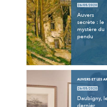
26/05/2020
Auvers
secrète : le
mystère du
pendu
AUVERS ET LES A
26/05/2020
Daubigny, l
dernier