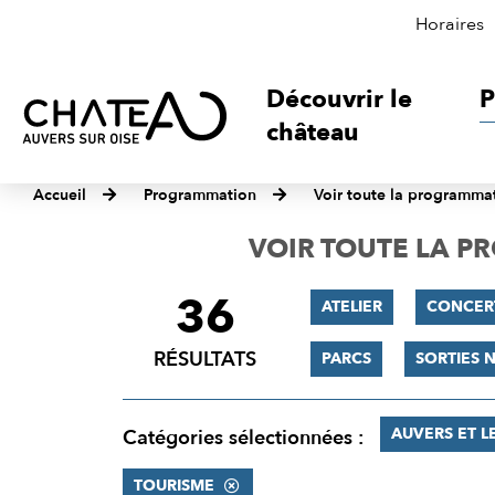
Horaires
Découvrir le
P
château
Accueil
Programmation
Voir toute la programma
VOIR TOUTE LA 
36
FILTRER
ATELIER
CONCER
LES
RÉSULTATS
PARCS
SORTIES 
RÉSULTATS
AUVERS ET L
Catégories sélectionnées :
TOURISME