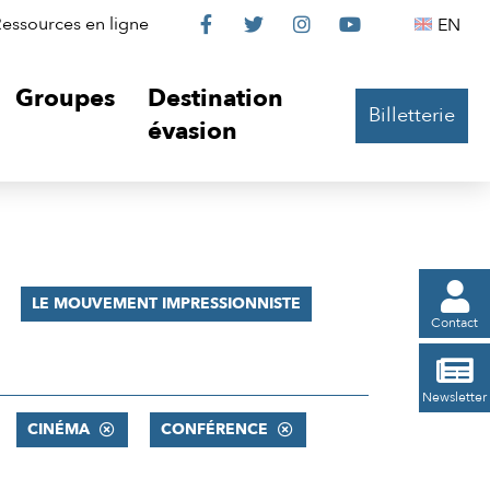
Le
Le
Le
Le
Englis
essources en ligne
EN




Château
Château
Château
Château
Groupes
Destination
Billetterie
sur
sur
sur
sur
évasion
Facebook
Twitter
Instagram
YouTube

LE MOUVEMENT IMPRESSIONNISTE
Contact

Newsletter
CINÉMA
CONFÉRENCE