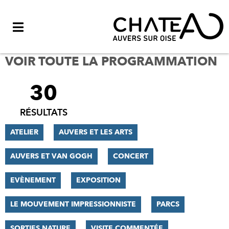
Menu
VOIR TOUTE LA PROGRAMMATION
30
FILTRER
LES
RÉSULTATS
RÉSULTATS
ATELIER
AUVERS ET LES ARTS
AUVERS ET VAN GOGH
CONCERT
EVÈNEMENT
EXPOSITION
LE MOUVEMENT IMPRESSIONNISTE
PARCS
SORTIES NATURE
VISITE COMMENTÉE