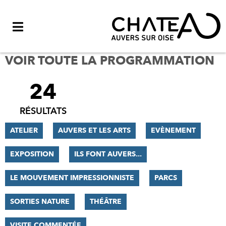
Menu
VOIR TOUTE LA PROGRAMMATION
24
FILTRER
LES
RÉSULTATS
RÉSULTATS
ATELIER
AUVERS ET LES ARTS
EVÈNEMENT
EXPOSITION
ILS FONT AUVERS...
LE MOUVEMENT IMPRESSIONNISTE
PARCS
SORTIES NATURE
THÉÂTRE
VISITE COMMENTÉE