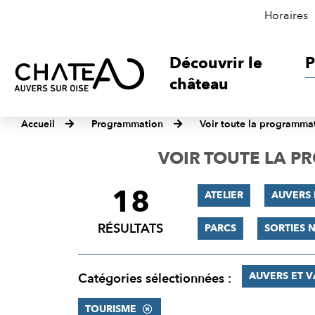
Horaires
Découvrir le
P
château
Accueil
Programmation
Voir toute la programma
VOIR TOUTE LA 
18
FILTRER
ATELIER
AUVERS 
LES
RÉSULTATS
PARCS
SORTIES 
RÉSULTATS
AUVERS ET 
Catégories sélectionnées :
TOURISME