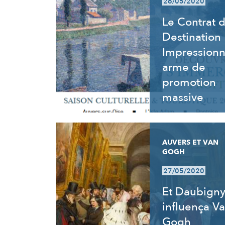
26/05/2020
Le Contrat 
Destination
Impressionn
arme de
promotion
massive
AUVERS ET VAN
GOGH
27/05/2020
Et Daubign
influença V
Gogh