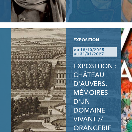
EXPOSITION
du 18/10/2025
au 31/01/2027
EXPOSITION :
CHÂTEAU
D'AUVERS,
MÉMOIRES
D'UN
DOMAINE
VIVANT //
ORANGERIE