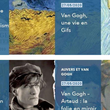
27/05/2020
de
Van Gogh,
une vie en
isme,
Gifs
AUVERS ET VAN
GOGH
27/05/2020
y
Van Gogh –
an
Artaud : la
folie en miroir