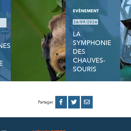
EVÈNEMENT
26/09/2026
LA
SYMPHONIE
NES
DES
CHAUVES-
E
SOURIS
PARTAGER
PARTAGER
PARTAGER



Partager
SUR
SUR
PAR
FACEBOOK
TWITTER
E-