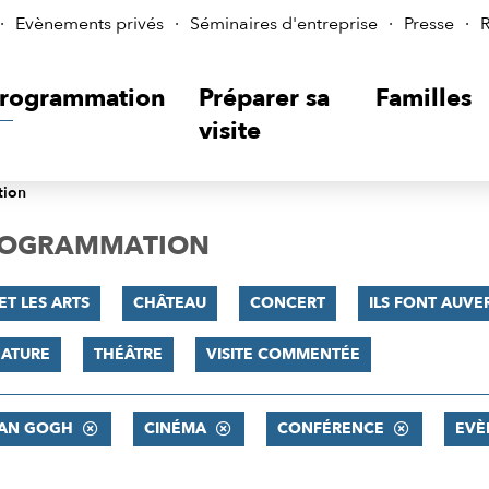
Evènements privés
Séminaires d'entreprise
Presse
R
rogrammation
Préparer sa
Familles
visite
tion
PROGRAMMATION
ET LES ARTS
CHÂTEAU
CONCERT
ILS FONT AUVER
NATURE
THÉÂTRE
VISITE COMMENTÉE
VAN GOGH
CINÉMA
CONFÉRENCE
EVÈ