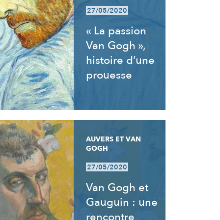
27/05/2020
« La passion
Van Gogh »,
histoire d’une
prouesse
AUVERS ET VAN
GOGH
27/05/2020
Van Gogh et
Gauguin : une
rencontre