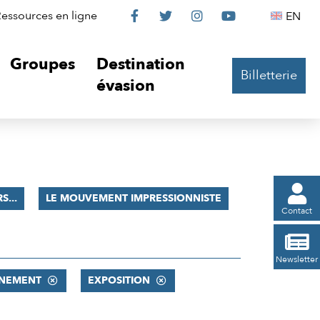
Le
Le
Le
Le
Englis
essources en ligne
EN




Château
Château
Château
Château
Groupes
Destination
Billetterie
sur
sur
sur
sur
évasion
Facebook
Twitter
Instagram
YouTube

S...
LE MOUVEMENT IMPRESSIONNISTE
Contact

Newsletter
NEMENT
EXPOSITION