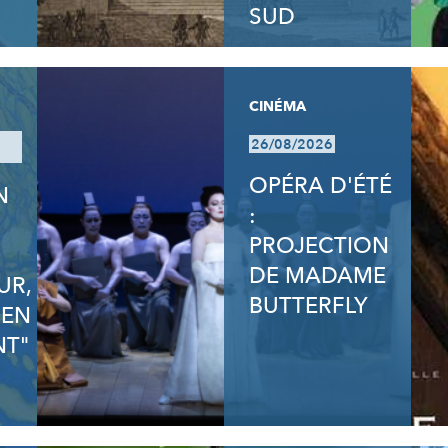
SUD
CINÉMA
26/08/2026
OPÉRA D'ÉTÉ
N
:
N
PROJECTION
DE MADAME
UR,
BUTTERFLY
 EN
T"