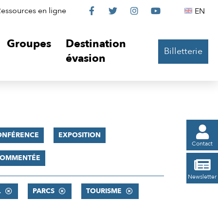
Le
Le
Le
Le
Englis
essources en ligne
EN




Château
Château
Château
Château
Groupes
Destination
Billetterie
sur
sur
sur
sur
évasion
Facebook
Twitter
Instagram
YouTube

ONFÉRENCE
EXPOSITION
Contact
 COMMENTÉE

Newsletter
.
PARCS
TOURISME