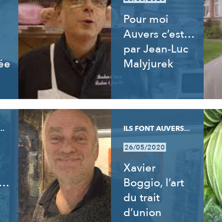
Pour moi
Auvers c’est…
par Jean-Luc
ée
Malyjurek
..
ILS FONT AUVERS...
26/05/2020
Xavier
t…
Boggio, l’art
du trait
d’union