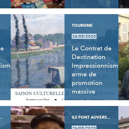
TOURISME
26/05/2020
de
Le Contrat de
Destination
nisme
Impressionnisme,
arme de
promotion
massive
..
ILS FONT AUVERS...
26/05/2020