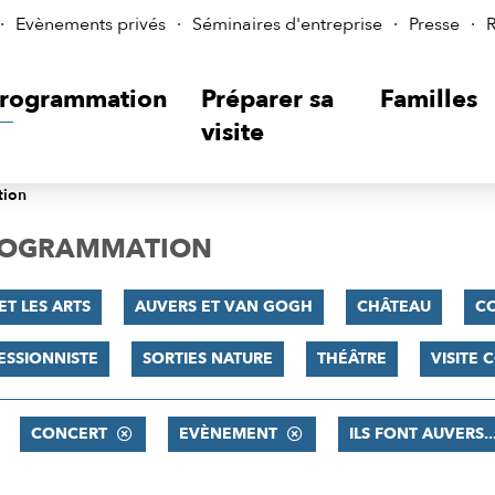
Evènements privés
Séminaires d'entreprise
Presse
R
rogrammation
Préparer sa
Familles
visite
tion
PROGRAMMATION
ET LES ARTS
AUVERS ET VAN GOGH
CHÂTEAU
C
ESSIONNISTE
SORTIES NATURE
THÉÂTRE
VISITE
CONCERT
EVÈNEMENT
ILS FONT AUVERS..