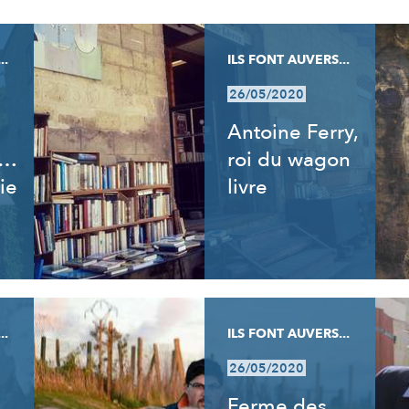
..
ILS FONT AUVERS...
26/05/2020
Antoine Ferry,
t…
roi du wagon
ie
livre
..
ILS FONT AUVERS...
26/05/2020
Ferme des