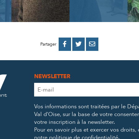
PARTAGER
PARTAGER
PARTAGER



Partager
SUR
SUR
PAR
FACEBOOK
TWITTER
E-
NEWSLETTER
MAIL
Adresse
e-
mail
Vos informations sont traitées par le Dé
*
Val d’Oise, sur la base de votre consent
votre inscription à la newsletter.
Pour en savoir plus et exercer vos droits,
notre politique de confidentialité
.