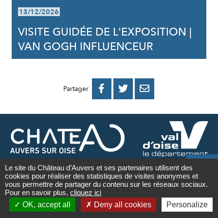
13/12/2026
VISITE GUIDÉE DE L'EXPOSITION |
VAN GOGH INFLUENCEUR
PARTAGER
PARTAGER
PARTAGER



Partager
SUR
SUR
PAR
FACEBOOK
TWITTER
E-
MAIL

Le site du Château d’Auvers et ses partenaires utilisent des
NEWSLETTER
cookies pour réaliser des statistiques de visites anonymes et
Contact
vous permettre de partager du contenu sur les réseaux sociaux.
Adresse
Je

Pour en savoir plus,
cliquez ici

e-
m’
OK, accept all
Deny all cookies
Personalize
mail
Newsletter