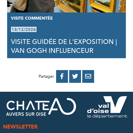
VISITE COMMENTÉE
13/12/2026
VISITE GUIDÉE DE L'EXPOSITION |
VAN GOGH INFLUENCEUR
PARTAGER
PARTAGER
PARTAGER



Partager
SUR
SUR
PAR
FACEBOOK
TWITTER
E-
MAIL
NEWSLETTER