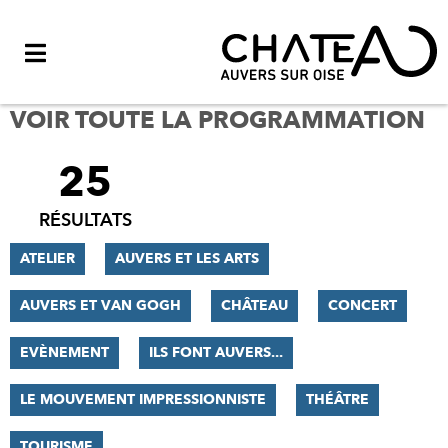
Menu
VOIR TOUTE LA PROGRAMMATION
25
FILTRER
LES
RÉSULTATS
RÉSULTATS
ATELIER
AUVERS ET LES ARTS
AUVERS ET VAN GOGH
CHÂTEAU
CONCERT
EVÈNEMENT
ILS FONT AUVERS...
LE MOUVEMENT IMPRESSIONNISTE
THÉÂTRE
TOURISME