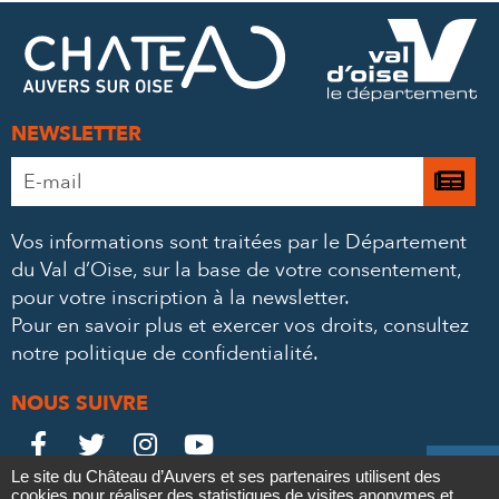
FACEBOOK
TWITTER
E-
MAIL
NEWSLETTER
Adresse
Je

e-
m’
mail
Vos informations sont traitées par le Département
à
*
du Val d’Oise, sur la base de votre consentement,
la
pour votre inscription à la newsletter.
ne
Pour en savoir plus et exercer vos droits,
consultez
notre politique de confidentialité
.
NOUS SUIVRE
Le
Le
Le
Le





Le site du Château d’Auvers et ses partenaires utilisent des
Château
Château
Château
Château
cookies pour réaliser des statistiques de visites anonymes et