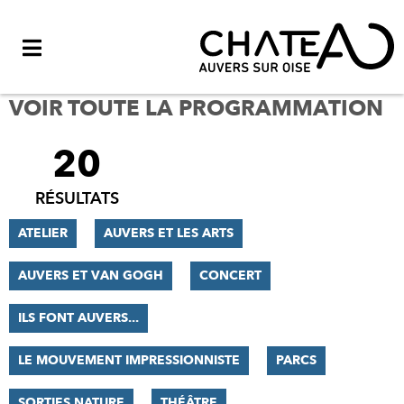
Menu
VOIR TOUTE LA PROGRAMMATION
20
FILTRER
LES
RÉSULTATS
RÉSULTATS
ATELIER
AUVERS ET LES ARTS
AUVERS ET VAN GOGH
CONCERT
ILS FONT AUVERS...
LE MOUVEMENT IMPRESSIONNISTE
PARCS
SORTIES NATURE
THÉÂTRE