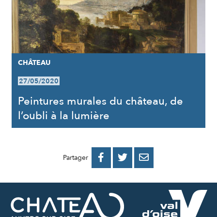
CHÂTEAU
27/05/2020
Peintures murales du château, de
l’oubli à la lumière
PARTAGER
PARTAGER
PARTAGER



Partager
SUR
SUR
PAR
FACEBOOK
TWITTER
E-
MAIL