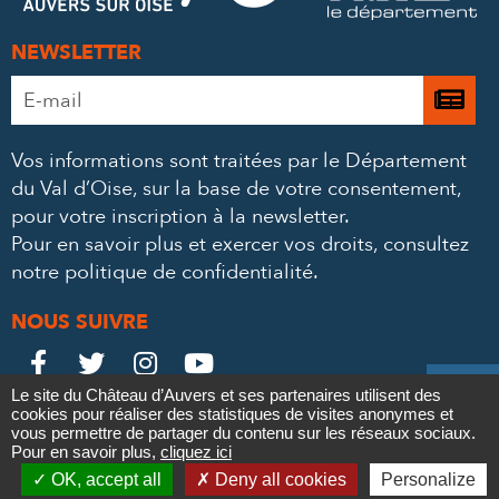
NEWSLETTER
Adresse
Je

e-
m’
mail
Vos informations sont traitées par le Département
à
*
du Val d’Oise, sur la base de votre consentement,
la
pour votre inscription à la newsletter.
ne
Pour en savoir plus et exercer vos droits,
consultez
notre politique de confidentialité
.
NOUS SUIVRE
Le
Le
Le
Le





Le site du Château d’Auvers et ses partenaires utilisent des
Château
Château
Château
Château
cookies pour réaliser des statistiques de visites anonymes et
Contact
Mentions légales
Politique de confidentialité
Crédits
vous permettre de partager du contenu sur les réseaux sociaux.
Partenaires & Mécènes
Recrutement
Marchés publics
sur
sur
sur
sur
Pour en savoir plus,
cliquez ici

Plan du site
OK, accept all
Deny all cookies
Personalize
Newsletter