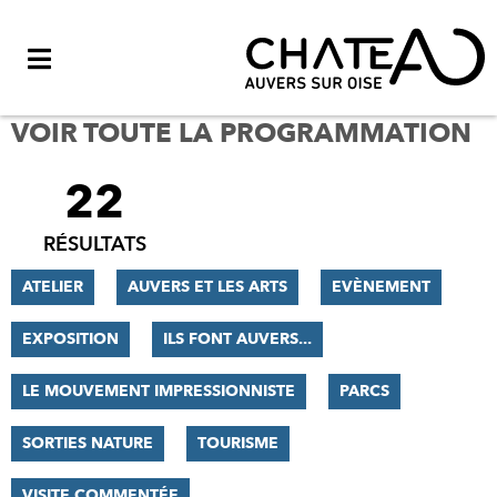
Menu
VOIR TOUTE LA PROGRAMMATION
22
FILTRER
LES
RÉSULTATS
RÉSULTATS
ATELIER
AUVERS ET LES ARTS
EVÈNEMENT
EXPOSITION
ILS FONT AUVERS...
LE MOUVEMENT IMPRESSIONNISTE
PARCS
SORTIES NATURE
TOURISME
VISITE COMMENTÉE