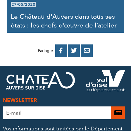
27/05/2020
Le Château d'Auvers dans tous ses
états : les chefs-d’œuvre de l’atelier
PARTAGER
PARTAGER
PARTAGER



Partager
SUR
SUR
PAR
FACEBOOK
TWITTER
E-
MAIL
NEWSLETTER
Adresse
Je

e-
m’
mail
Vos informations sont traitées par le Département