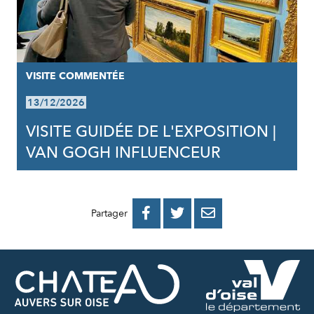
VISITE COMMENTÉE
13/12/2026
VISITE GUIDÉE DE L'EXPOSITION |
VAN GOGH INFLUENCEUR
PARTAGER
PARTAGER
PARTAGER



Partager
SUR
SUR
PAR
FACEBOOK
TWITTER
E-
MAIL