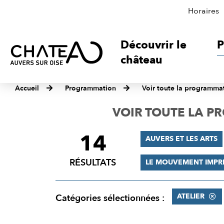
Horaires
Découvrir le
P
château
Accueil
Programmation
Voir toute la programma
VOIR TOUTE LA 
14
FILTRER
AUVERS ET LES ARTS
LES
RÉSULTATS
LE MOUVEMENT IMPR
RÉSULTATS
ATELIER
Catégories sélectionnées :