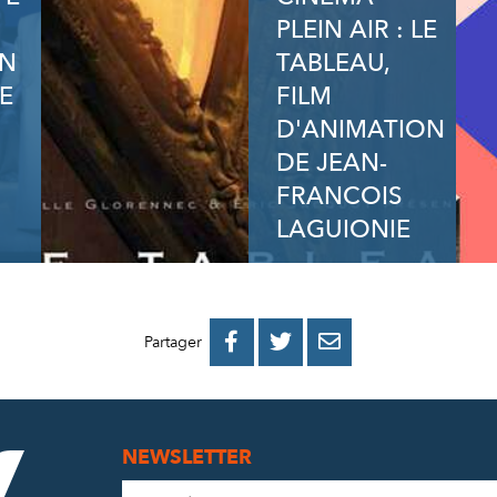
PLEIN AIR : LE
ON
TABLEAU,
E
FILM
D'ANIMATION
DE JEAN-
FRANCOIS
LAGUIONIE
PARTAGER
PARTAGER
PARTAGER



Partager
SUR
SUR
PAR
FACEBOOK
TWITTER
E-
NEWSLETTER
MAIL
Adresse