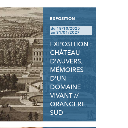
EXPOSITION
du 18/10/2025
au 31/01/2027
EXPOSITION :
CHÂTEAU
D'AUVERS,
MÉMOIRES
D'UN
DOMAINE
VIVANT //
ORANGERIE
SUD