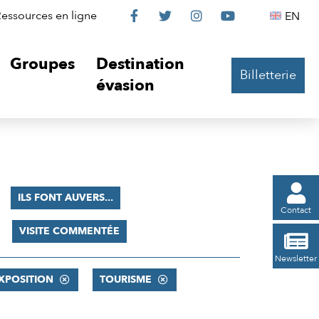
Le
Le
Le
Le
Englis
essources en ligne
EN




Château
Château
Château
Château
Groupes
Destination
Billetterie
sur
sur
sur
sur
évasion
Facebook
Twitter
Instagram
YouTube

ILS FONT AUVERS...
Contact
VISITE COMMENTÉE

Newsletter
XPOSITION
TOURISME