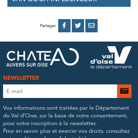
PARTAGER
PARTAGER
PARTAGER



Partager
SUR
SUR
PAR
FACEBOOK
TWITTER
E-
MAIL
NEWSLETTER
Adresse
Je

e-
m’
mail
Vos informations sont traitées par le Département
à
*
du Val d’Oise, sur la base de votre consentement,
la
pour votre inscription à la newsletter.
ne
Pour en savoir plus et exercer vos droits,
consultez