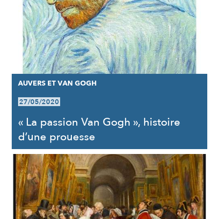
AUVERS ET VAN GOGH
27/05/2020
« La passion Van Gogh », histoire
d’une prouesse