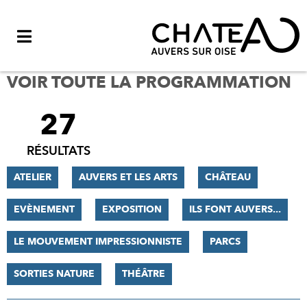
Menu
VOIR TOUTE LA PROGRAMMATION
27
FILTRER
LES
RÉSULTATS
RÉSULTATS
ATELIER
AUVERS ET LES ARTS
CHÂTEAU
EVÈNEMENT
EXPOSITION
ILS FONT AUVERS...
LE MOUVEMENT IMPRESSIONNISTE
PARCS
SORTIES NATURE
THÉÂTRE