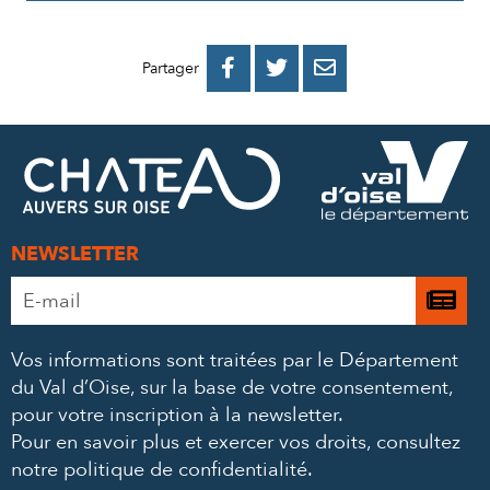
PARTAGER
PARTAGER
PARTAGER



Partager
SUR
SUR
PAR
FACEBOOK
TWITTER
E-
MAIL
NEWSLETTER
Adresse
Je

e-
m’
mail
Vos informations sont traitées par le Département
à
*
du Val d’Oise, sur la base de votre consentement,
la
pour votre inscription à la newsletter.
ne
Pour en savoir plus et exercer vos droits,
consultez
notre politique de confidentialité
.