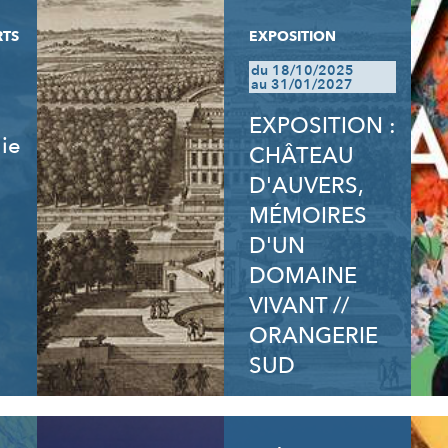
RTS
EXPOSITION
du 18/10/2025
au 31/01/2027
EXPOSITION :
lie
CHÂTEAU
D'AUVERS,
MÉMOIRES
D'UN
DOMAINE
VIVANT //
ORANGERIE
SUD