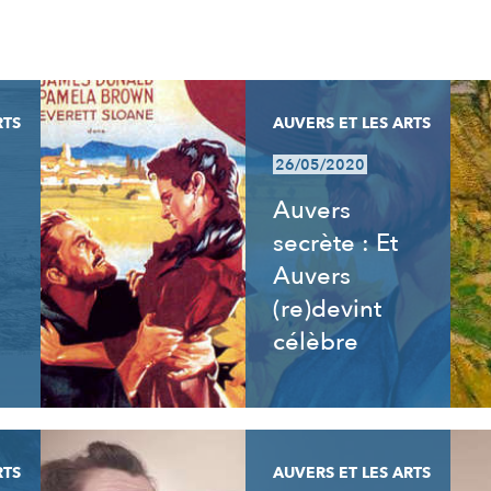
RTS
AUVERS ET LES ARTS
26/05/2020
Auvers
secrète : Et
Auvers
(re)devint
célèbre
RTS
AUVERS ET LES ARTS