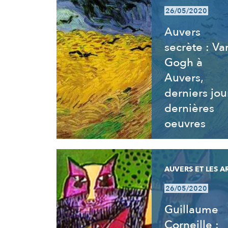
26/05/2020
Auvers
secrète : Va
Gogh à
Auvers,
derniers jou
dernières
oeuvres
AUVERS ET LES A
26/05/2020
Guillaume
Corneille :