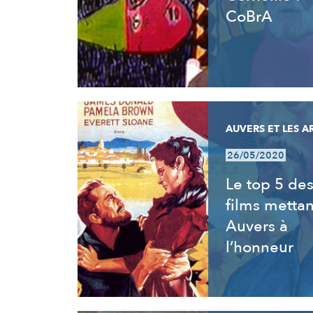
CoBrA
AUVERS ET LES A
26/05/2020
Le top 5 de
films mettan
Auvers à
l’honneur