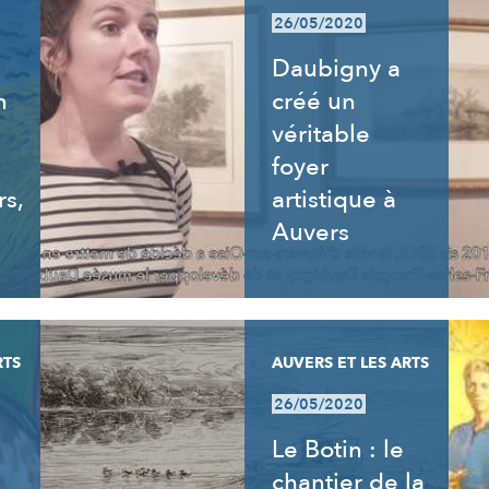
26/05/2020
Daubigny a
n
créé un
véritable
foyer
rs,
artistique à
Auvers
RTS
AUVERS ET LES ARTS
26/05/2020
Le Botin : le
chantier de la