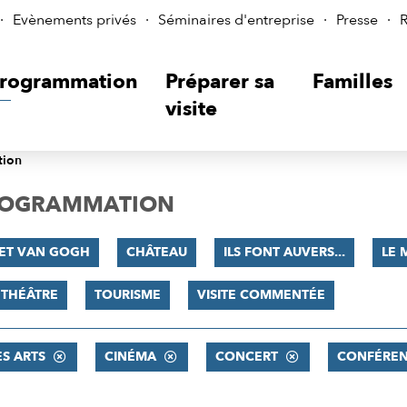
Evènements privés
Séminaires d'entreprise
Presse
R
rogrammation
Préparer sa
Familles
visite
tion
PROGRAMMATION
 ET VAN GOGH
CHÂTEAU
ILS FONT AUVERS...
LE 
THÉÂTRE
TOURISME
VISITE COMMENTÉE
ES ARTS
CINÉMA
CONCERT
CONFÉRE