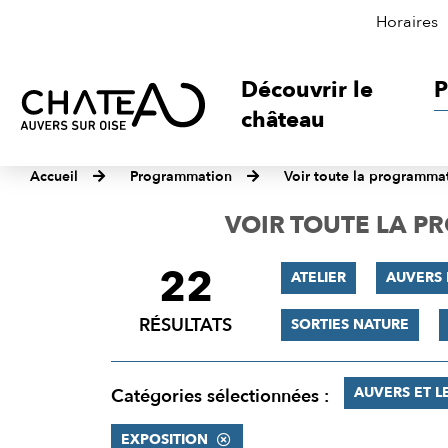
Horaires
Découvrir le
P
château
Accueil
Programmation
Voir toute la programma
VOIR TOUTE LA 
22
FILTRER
ATELIER
AUVERS
LES
RÉSULTATS
SORTIES NATURE
RÉSULTATS
AUVERS ET L
Catégories sélectionnées :
EXPOSITION