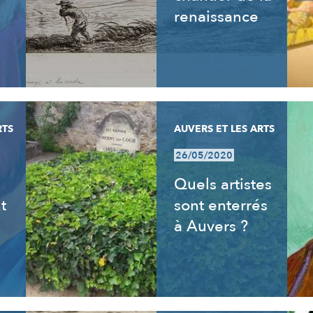
renaissance
RTS
AUVERS ET LES ARTS
26/05/2020
s
Quels artistes
t
sont enterrés
à Auvers ?