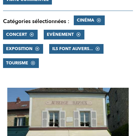
CINÉMA
Catégories sélectionnées :
CONCERT
EVÈNEMENT
EXPOSITION
ILS FONT AUVERS...
TOURISME
RÉSULTATS