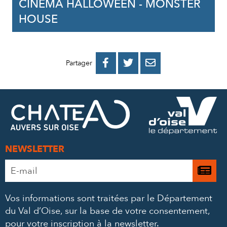
CINÉMA HALLOWEEN - MONSTER
HOUSE
PARTAGER
PARTAGER
PARTAGER



Partager
SUR
SUR
PAR
FACEBOOK
TWITTER
E-
MAIL
NEWSLETTER
Adresse
Je

e-
m’
mail
Vos informations sont traitées par le Département
à
*
du Val d’Oise, sur la base de votre consentement,
la
pour votre inscription à la newsletter.