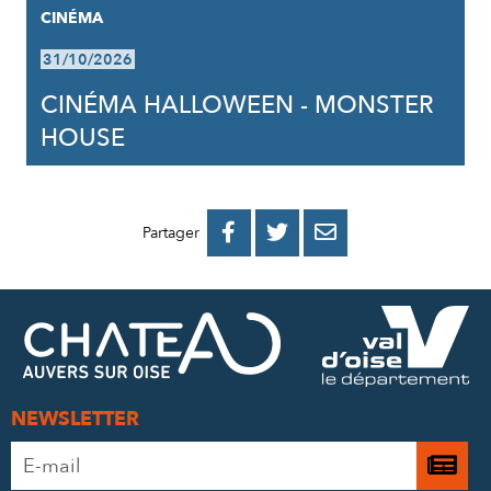
CINÉMA
31/10/2026
CINÉMA HALLOWEEN - MONSTER
HOUSE
PARTAGER
PARTAGER
PARTAGER



Partager
SUR
SUR
PAR
FACEBOOK
TWITTER
E-
MAIL
NEWSLETTER
Adresse
Je

e-