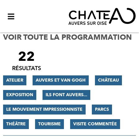
Menu
VOIR TOUTE LA PROGRAMMATION
22
FILTRER
LES
RÉSULTATS
RÉSULTATS
ATELIER
AUVERS ET VAN GOGH
CHÂTEAU
EXPOSITION
ILS FONT AUVERS...
LE MOUVEMENT IMPRESSIONNISTE
PARCS
THÉÂTRE
TOURISME
VISITE COMMENTÉE