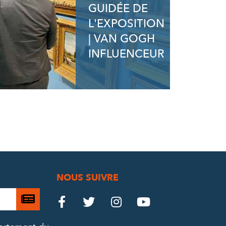
GUIDÉE DE
L'EXPOSITION
| VAN GOGH
INFLUENCEUR
NOUS SUIVRE
Je

Le
Le
Le
Le




m’abonne