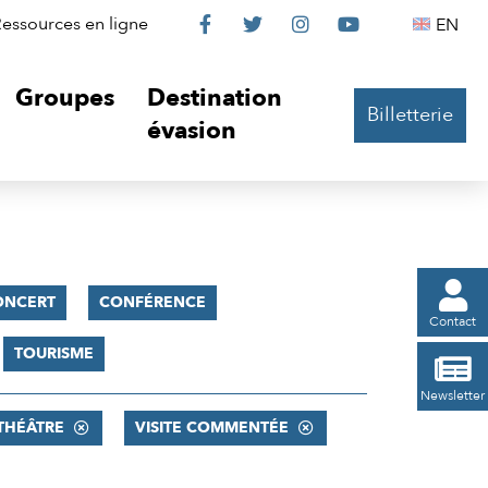
Le
Le
Le
Le
Englis
essources en ligne
EN




Château
Château
Château
Château
Groupes
Destination
Billetterie
sur
sur
sur
sur
évasion
Facebook
Twitter
Instagram
YouTube

ONCERT
CONFÉRENCE
Contact
TOURISME

Newsletter
THÉÂTRE
VISITE COMMENTÉE