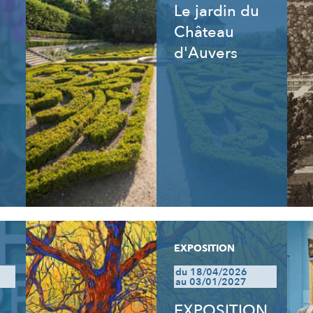
Le jardin du
Château
d'Auvers
EXPOSITION
du 18/04/2026
au 03/01/2027
EXPOSITION