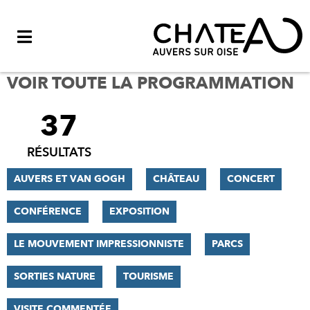
Menu
VOIR TOUTE LA PROGRAMMATION
37
FILTRER
LES
RÉSULTATS
RÉSULTATS
AUVERS ET VAN GOGH
CHÂTEAU
CONCERT
CONFÉRENCE
EXPOSITION
LE MOUVEMENT IMPRESSIONNISTE
PARCS
SORTIES NATURE
TOURISME
VISITE COMMENTÉE