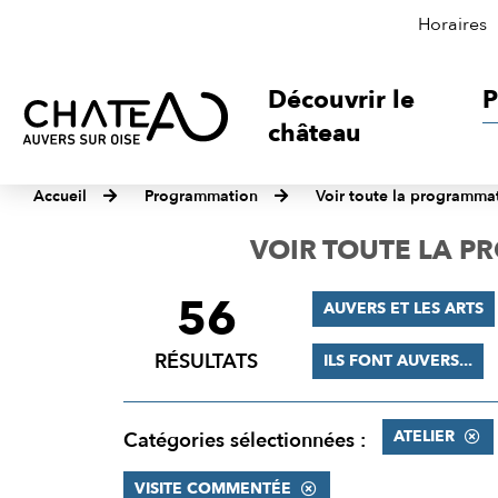
Horaires
Découvrir le
P
château
Accueil
Programmation
Voir toute la programma
VOIR TOUTE LA 
56
FILTRER
AUVERS ET LES ARTS
LES
RÉSULTATS
ILS FONT AUVERS...
RÉSULTATS
ATELIER
Catégories sélectionnées :
VISITE COMMENTÉE