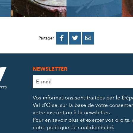
PARTAGER
PARTAGER
PARTAGER



Partager
SUR
SUR
PAR
FACEBOOK
TWITTER
E-
NEWSLETTER
MAIL
Adresse
e-
mail
Vos informations sont traitées par le Dé
*
Val d’Oise, sur la base de votre consent
votre inscription à la newsletter.
Pour en savoir plus et exercer vos droits,
notre politique de confidentialité
.