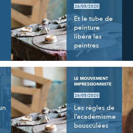
26/05/2020
Et le tube de
peinture
libéra les
peintres
LE MOUVEMENT
E
IMPRESSIONNISTE
26/05/2020
un
Les règles de
l’académisme
bousculées