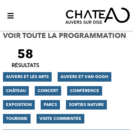
Menu
VOIR TOUTE LA PROGRAMMATION
58
FILTRER
LES
RÉSULTATS
RÉSULTATS
AUVERS ET LES ARTS
AUVERS ET VAN GOGH
CHÂTEAU
CONCERT
CONFÉRENCE
EXPOSITION
PARCS
SORTIES NATURE
TOURISME
VISITE COMMENTÉE