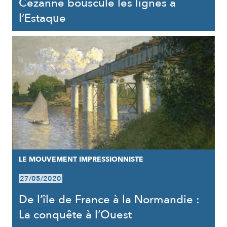
Cézanne bouscule les lignes à
l’Estaque
LE MOUVEMENT IMPRESSIONNISTE
27/05/2020
De l’île de France à la Normandie :
La conquête à l’Ouest