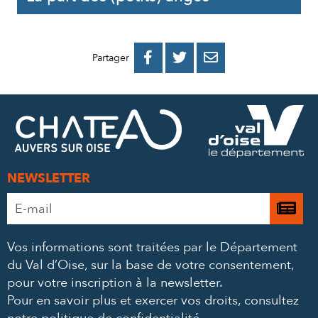
PARTAGER
PARTAGER
PARTAGER



Partager
SUR
SUR
PAR
FACEBOOK
TWITTER
E-
MAIL
NEWSLETTER
Adresse
Je

e-
m’
mail
Vos informations sont traitées par le Département
à
*
du Val d’Oise, sur la base de votre consentement,
la
pour votre inscription à la newsletter.
ne
Pour en savoir plus et exercer vos droits,
consultez