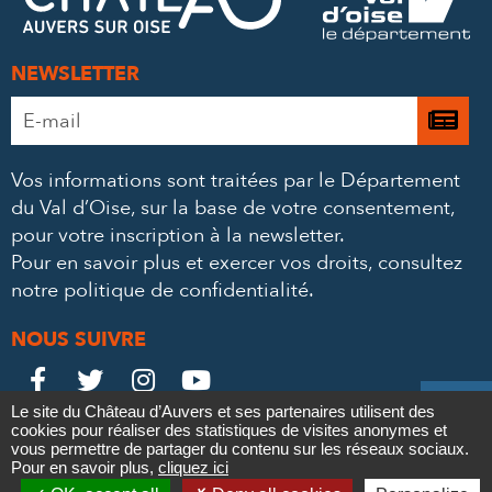
MAIL
NEWSLETTER
Adresse
Je

e-
m’
mail
Vos informations sont traitées par le Département
à
*
du Val d’Oise, sur la base de votre consentement,
la
pour votre inscription à la newsletter.
ne
Pour en savoir plus et exercer vos droits,
consultez
notre politique de confidentialité
.
NOUS SUIVRE
Le
Le
Le
Le





Le site du Château d’Auvers et ses partenaires utilisent des
Château
Château
Château
Château
cookies pour réaliser des statistiques de visites anonymes et
Contact
Mentions légales
Politique de confidentialité
Crédits
vous permettre de partager du contenu sur les réseaux sociaux.
Partenaires & Mécènes
Recrutement
Marchés publics
sur
sur
sur
sur
Pour en savoir plus,
cliquez ici
