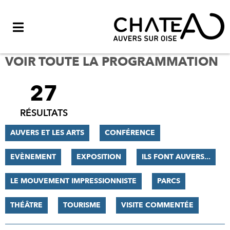
Menu
VOIR TOUTE LA PROGRAMMATION
27
FILTRER
LES
RÉSULTATS
RÉSULTATS
AUVERS ET LES ARTS
CONFÉRENCE
EVÈNEMENT
EXPOSITION
ILS FONT AUVERS...
LE MOUVEMENT IMPRESSIONNISTE
PARCS
THÉÂTRE
TOURISME
VISITE COMMENTÉE