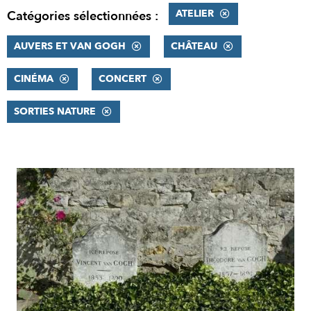
ATELIER
Catégories sélectionnées :
AUVERS ET VAN GOGH
CHÂTEAU
CINÉMA
CONCERT
SORTIES NATURE
RÉSULTATS