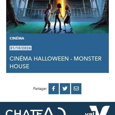
CINÉMA
31/10/2026
CINÉMA HALLOWEEN - MONSTER
HOUSE
PARTAGER
PARTAGER
PARTAGER



Partager
SUR
SUR
PAR
FACEBOOK
TWITTER
E-