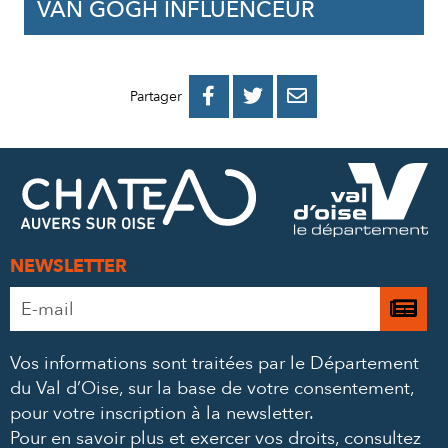
VAN GOGH INFLUENCEUR
PARTAGER
PARTAGER
PARTAGER



Partager
SUR
SUR
PAR
FACEBOOK
TWITTER
E-
MAIL
NEWSLETTER
Adresse
Je

e-
m’
mail
Vos informations sont traitées par le Département
à
*
du Val d’Oise, sur la base de votre consentement,
la
pour votre inscription à la newsletter.
ne
Pour en savoir plus et exercer vos droits,
consultez