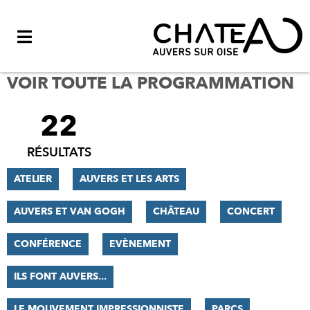
Menu
VOIR TOUTE LA PROGRAMMATION
22
FILTRER
LES
RÉSULTATS
RÉSULTATS
ATELIER
AUVERS ET LES ARTS
AUVERS ET VAN GOGH
CHÂTEAU
CONCERT
CONFÉRENCE
EVÈNEMENT
ILS FONT AUVERS...
LE MOUVEMENT IMPRESSIONNISTE
PARCS