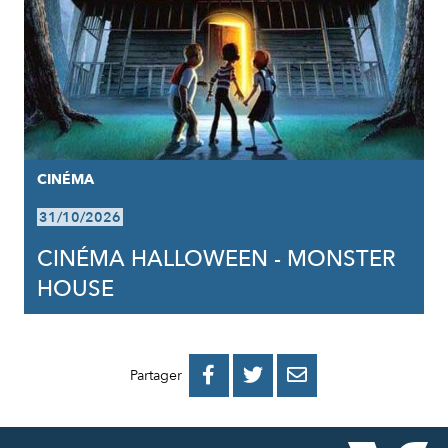
CINÉMA
31/10/2026
CINÉMA HALLOWEEN - MONSTER
HOUSE
PARTAGER
PARTAGER
PARTAGER



Partager
SUR
SUR
PAR
FACEBOOK
TWITTER
E-