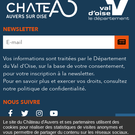
MAIL
NEWSLETTER
Adresse
Je

e-
m’
mail
Vos informations sont traitées par le Département
à
*
du Val d’Oise, sur la base de votre consentement,
la
pour votre inscription à la newsletter.
ne
Pour en savoir plus et exercer vos droits,
consultez
notre politique de confidentialité
.
NOUS SUIVRE
Le
Le
Le
Le





Le site du Château d’Auvers et ses partenaires utilisent des
Château
Château
Château
Château
cookies pour réaliser des statistiques de visites anonymes et
Contact
Mentions légales
Politique de confidentialité
Crédits
vous permettre de partager du contenu sur les réseaux sociaux.