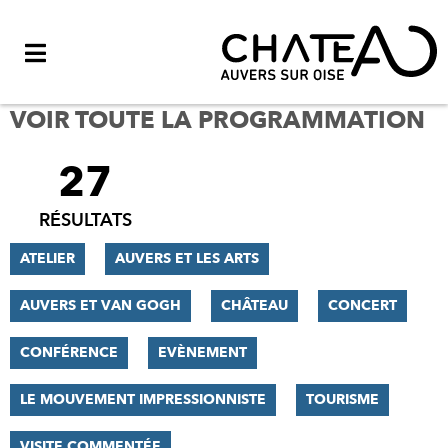
Menu
VOIR TOUTE LA PROGRAMMATION
27
FILTRER
LES
RÉSULTATS
RÉSULTATS
ATELIER
AUVERS ET LES ARTS
AUVERS ET VAN GOGH
CHÂTEAU
CONCERT
CONFÉRENCE
EVÈNEMENT
LE MOUVEMENT IMPRESSIONNISTE
TOURISME
VISITE COMMENTÉE