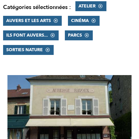
ATELIER
Catégories sélectionnées :
AUVERS ET LES ARTS
CINÉMA
ILS FONT AUVERS...
PARCS
SORTIES NATURE
RÉSULTATS