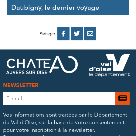
Daubigny, le dernier voyage
PARTAGER
PARTAGER
PARTAGER



Partager
SUR
SUR
PAR
FACEBOOK
TWITTER
E-
MAIL
NEWSLETTER
Adresse
Je

e-
m’
mail
Vos informations sont traitées par le Département
à
*
du Val d’Oise, sur la base de votre consentement,
la
pour votre inscription à la newsletter.