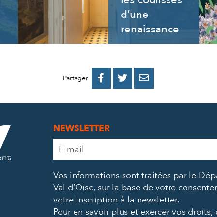
les coulisses
d’une
renaissance
PARTAGER
PARTAGER
PARTAGER



Partager
SUR
SUR
PAR
FACEBOOK
TWITTER
E-
NEWSLETTER
MAIL
Adresse
e-
mail
Vos informations sont traitées par le Dé
*
Val d’Oise, sur la base de votre consent
votre inscription à la newsletter.
Pour en savoir plus et exercer vos droits,