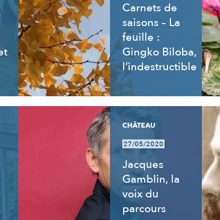
Carnets de
saisons – La
feuille :
et
Gingko Biloba,
l’indestructible
CHÂTEAU
27/05/2020
:
Jacques
Gamblin, la
voix du
parcours