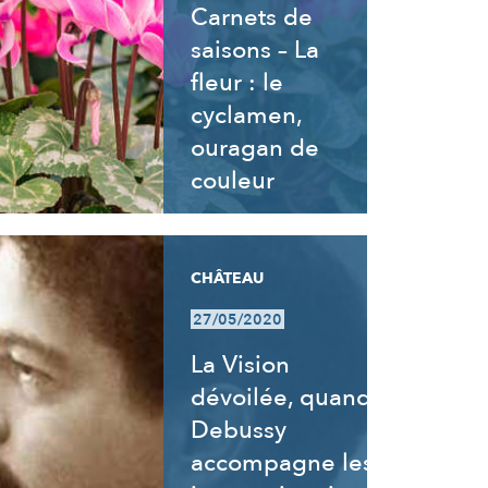
Carnets de
saisons – La
fleur : le
cyclamen,
ouragan de
couleur
CHÂTEAU
27/05/2020
La Vision
dévoilée, quand
Debussy
accompagne les