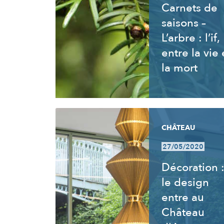
Carnets de
saisons –
L’arbre : l’if,
entre la vie 
la mort
CHÂTEAU
27/05/2020
Décoration 
le design
entre au
Château