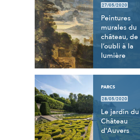
27/05/2020
Peintures
murales du
château, de
l’oubli à la
lumière
PARCS
28/05/2020
Le jardin du
Château
d'Auvers