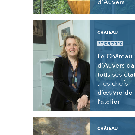
d'Auvers
CHÂTEAU
27/05/2020
Le Château
d'Auvers da
tous ses éta
: les chefs-
d’œuvre de
l’atelier
CHÂTEAU