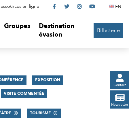
Le
Le
Le
Le
Englis
essources en ligne
EN




Château
Château
Château
Château
Groupes
Destination
Billetterie
sur
sur
sur
sur
évasion
Facebook
Twitter
Instagram
YouTube

ONFÉRENCE
EXPOSITION
Contact
VISITE COMMENTÉE

Newsletter
ÉÂTRE
TOURISME