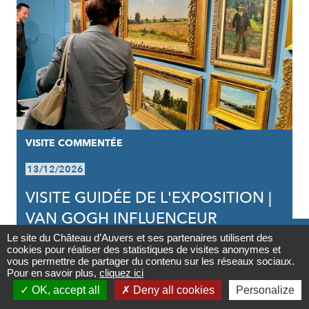
VISITE COMMENTÉE
13/12/2026
VISITE GUIDÉE DE L'EXPOSITION |
VAN GOGH INFLUENCEUR

Le site du Château d’Auvers et ses partenaires utilisent des
cookies pour réaliser des statistiques de visites anonymes et
Contact
vous permettre de partager du contenu sur les réseaux sociaux.
Pour en savoir plus,
cliquez ici
PARTAGER
PARTAGER
PARTAGER



Partager

OK, accept all
Deny all cookies
Personalize
SUR
SUR
PAR
Newsletter