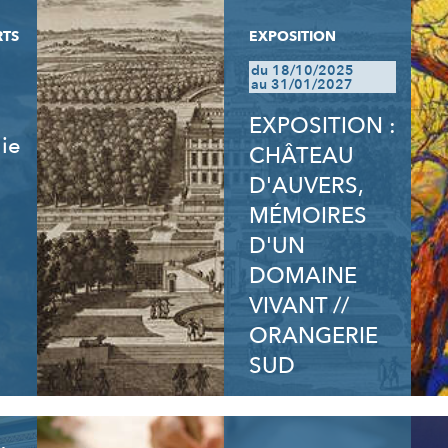
RTS
EXPOSITION
du 18/10/2025
au 31/01/2027
EXPOSITION :
lie
CHÂTEAU
D'AUVERS,
MÉMOIRES
D'UN
DOMAINE
VIVANT //
ORANGERIE
SUD