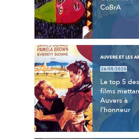
CoBrA
AUVERS ET LES A
26/05/2020
Le top 5 de
films mettan
Auvers à
l’honneur