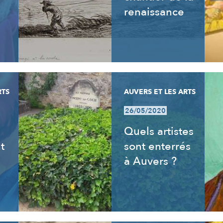
renaissance
RTS
AUVERS ET LES ARTS
26/05/2020
s
Quels artistes
t
sont enterrés
à Auvers ?