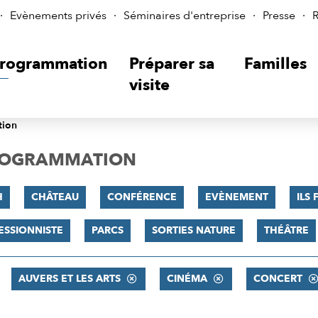
Evènements privés
Séminaires d'entreprise
Presse
R
rogrammation
Préparer sa
Familles
visite
tion
PROGRAMMATION
H
CHÂTEAU
CONFÉRENCE
EVÈNEMENT
ILS 
ESSIONNISTE
PARCS
SORTIES NATURE
THÉÂTRE
AUVERS ET LES ARTS
CINÉMA
CONCERT