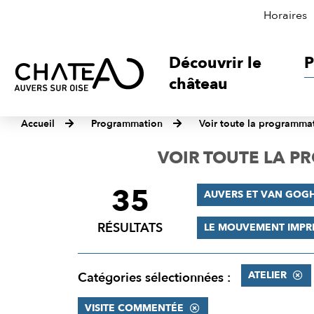
Horaires
Découvrir le
P
château
Accueil
Programmation
Voir toute la programma
VOIR TOUTE LA 
35
FILTRER
AUVERS ET VAN GOG
LES
RÉSULTATS
LE MOUVEMENT IMPR
RÉSULTATS
ATELIER
Catégories sélectionnées :
VISITE COMMENTÉE