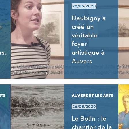
26/05/2020
Daubigny a
n
créé un
véritable
foyer
rs,
artistique à
Auvers
RTS
AUVERS ET LES ARTS
26/05/2020
Le Botin : le
chantier de la