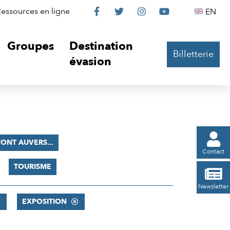
Le
Le
Le
Le
Englis
essources en ligne
EN




Château
Château
Château
Château
Groupes
Destination
Billetterie
sur
sur
sur
sur
évasion
Facebook
Twitter
Instagram
YouTube

FONT AUVERS...
Contact
TOURISME

Newsletter
EXPOSITION