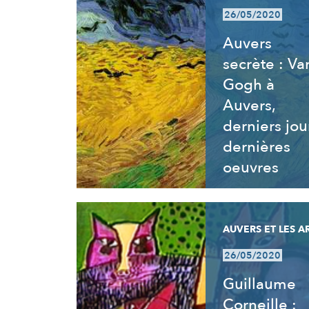
26/05/2020
Auvers
secrète : Va
Gogh à
Auvers,
derniers jou
dernières
oeuvres
AUVERS ET LES A
26/05/2020
Guillaume
Corneille :