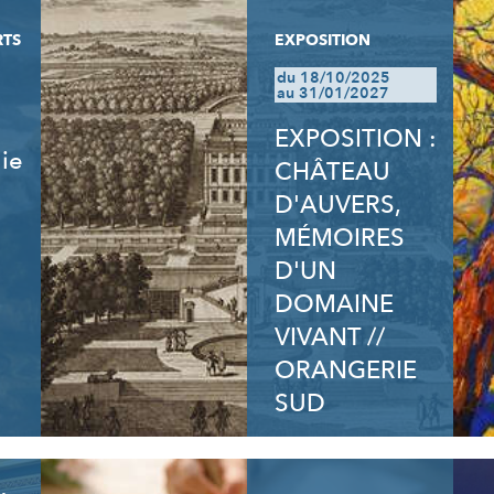
RTS
EXPOSITION
du 18/10/2025
au 31/01/2027
EXPOSITION :
lie
CHÂTEAU
D'AUVERS,
MÉMOIRES
D'UN
DOMAINE
VIVANT //
ORANGERIE
SUD