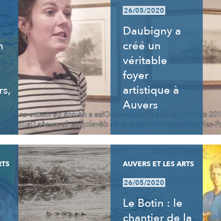
26/05/2020
Daubigny a
n
créé un
véritable
foyer
rs,
artistique à
Auvers
RTS
AUVERS ET LES ARTS
26/05/2020
Le Botin : le
chantier de la