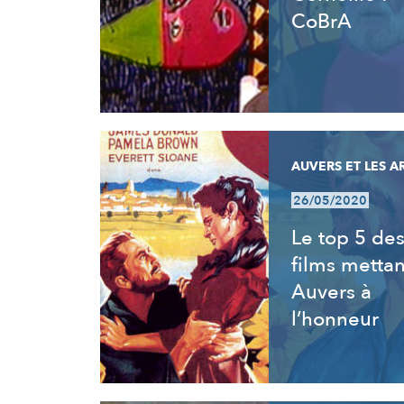
CoBrA
AUVERS ET LES A
26/05/2020
Le top 5 de
films mettan
Auvers à
l’honneur