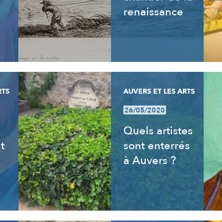
renaissance
RTS
AUVERS ET LES ARTS
26/05/2020
s
Quels artistes
t
sont enterrés
à Auvers ?