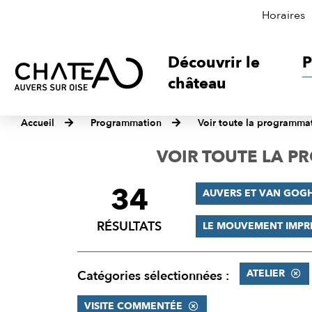
Horaires
Découvrir le
P
château
Accueil
Programmation
Voir toute la programma
VOIR TOUTE LA 
34
FILTRER
AUVERS ET VAN GOG
LES
RÉSULTATS
LE MOUVEMENT IMPR
RÉSULTATS
ATELIER
Catégories sélectionnées :
VISITE COMMENTÉE