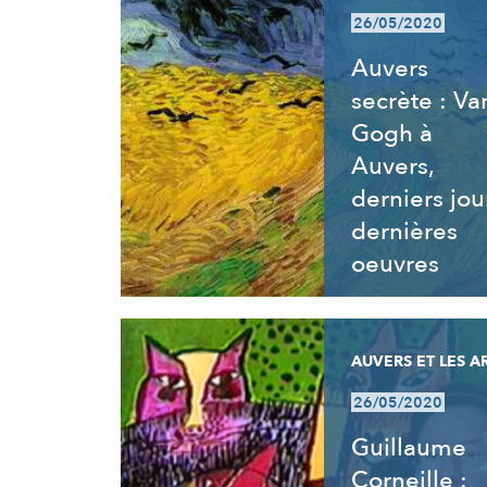
26/05/2020
Auvers
secrète : Va
Gogh à
Auvers,
derniers jou
dernières
oeuvres
AUVERS ET LES A
26/05/2020
Guillaume
Corneille :