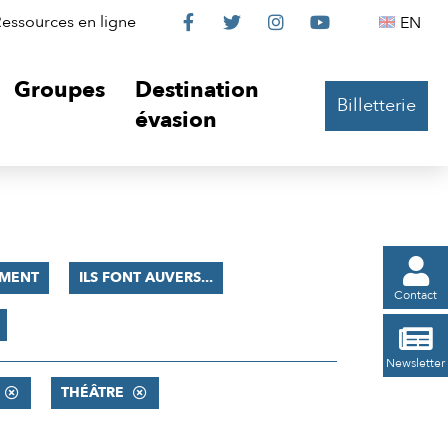
Le
Le
Le
Le
Englis
essources en ligne
EN




Château
Château
Château
Château
Groupes
Destination
Billetterie
sur
sur
sur
sur
évasion
Facebook
Twitter
Instagram
YouTube

MENT
ILS FONT AUVERS...
Contact

Newsletter
THÉÂTRE