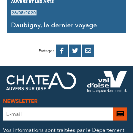
AUVERS ET LES ARTS
26/05/2020
Daubigny, le dernier voyage
PARTAGER
PARTAGER
PARTAGER



Partager
SUR
SUR
PAR
FACEBOOK
TWITTER
E-
MAIL
NEWSLETTER
Adresse
Je

e-
m’
mail
Vos informations sont traitées par le Département