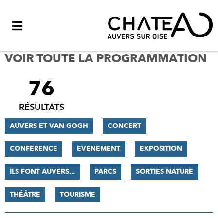
Menu
VOIR TOUTE LA PROGRAMMATION
76
FILTRER
LES
RÉSULTATS
RÉSULTATS
AUVERS ET VAN GOGH
CONCERT
CONFÉRENCE
EVÈNEMENT
EXPOSITION
ILS FONT AUVERS...
PARCS
SORTIES NATURE
THÉÂTRE
TOURISME