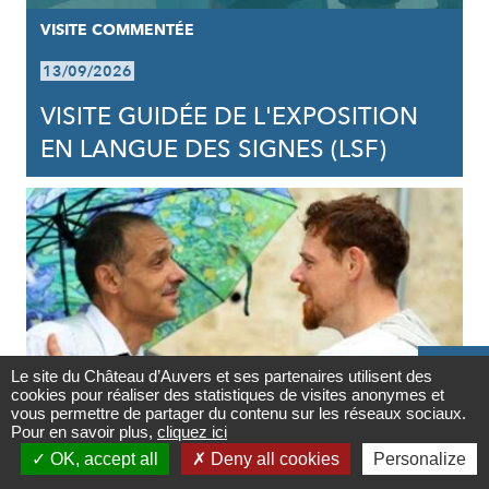
VISITE COMMENTÉE
13/09/2026
VISITE GUIDÉE DE L'EXPOSITION
EN LANGUE DES SIGNES (LSF)

Le site du Château d’Auvers et ses partenaires utilisent des
cookies pour réaliser des statistiques de visites anonymes et
Contact
vous permettre de partager du contenu sur les réseaux sociaux.
Pour en savoir plus,
cliquez ici

VISITE COMMENTÉE
OK, accept all
Deny all cookies
Personalize
Newsletter