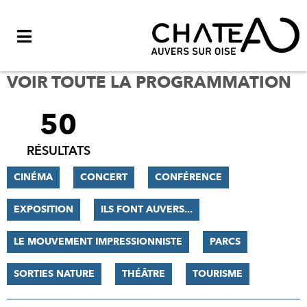
Menu
VOIR TOUTE LA PROGRAMMATION
50
FILTRER
LES
RÉSULTATS
RÉSULTATS
CINÉMA
CONCERT
CONFÉRENCE
EXPOSITION
ILS FONT AUVERS...
LE MOUVEMENT IMPRESSIONNISTE
PARCS
SORTIES NATURE
THÉÂTRE
TOURISME