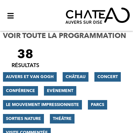
Menu
VOIR TOUTE LA PROGRAMMATION
38
FILTRER
LES
RÉSULTATS
RÉSULTATS
AUVERS ET VAN GOGH
CHÂTEAU
CONCERT
CONFÉRENCE
EVÈNEMENT
LE MOUVEMENT IMPRESSIONNISTE
PARCS
SORTIES NATURE
THÉÂTRE
VISITE COMMENTÉE