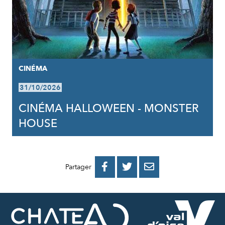
CINÉMA
31/10/2026
CINÉMA HALLOWEEN - MONSTER
HOUSE
PARTAGER
PARTAGER
PARTAGER



Partager
SUR
SUR
PAR
FACEBOOK
TWITTER
E-
MAIL