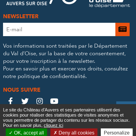
NEWSLETTER
Adresse
Je

e-
m’
mail
Vos informations sont traitées par le Département
à
*
du Val d’Oise, sur la base de votre consentement,
la
pour votre inscription à la newsletter.
ne
Pour en savoir plus et exercer vos droits,
consultez
notre politique de confidentialité
.
NOUS SUIVRE
Le
Le
Le
Le





Le site du Château d’Auvers et ses partenaires utilisent des
Château
Château
Château
Château
cookies pour réaliser des statistiques de visites anonymes et
Contact
Mentions légales
Politique de confidentialité
Crédits
vous permettre de partager du contenu sur les réseaux sociaux.
Partenaires & Mécènes
Recrutement
Marchés publics
sur
sur
sur
sur
Pour en savoir plus,
cliquez ici

Plan du site
OK, accept all
Deny all cookies
Personalize