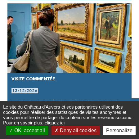
VISITE COMMENTÉE
13/12/2026
VISITE GUIDÉE DE L'EXPOSITION |

Le site du Château d’Auvers et ses partenaires utilisent des
VAN GOGH INFLUENCEUR
cookies pour réaliser des statistiques de visites anonymes et
Contact
vous permettre de partager du contenu sur les réseaux sociaux.
Pour en savoir plus,
cliquez ici

OK, accept all
Deny all cookies
Personalize
Newsletter