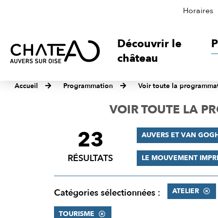
Horaires
Découvrir le
P
château
Accueil
Programmation
Voir toute la programma
VOIR TOUTE LA 
23
FILTRER
AUVERS ET VAN GOG
LES
RÉSULTATS
LE MOUVEMENT IMPR
RÉSULTATS
ATELIER
Catégories sélectionnées :
TOURISME