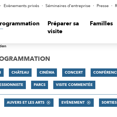
Evènements privés
Séminaires d'entreprise
Presse
R
rogrammation
Préparer sa
Familles
visite
tion
PROGRAMMATION
H
CHÂTEAU
CINÉMA
CONCERT
CONFÉRENC
ESSIONNISTE
PARCS
VISITE COMMENTÉE
AUVERS ET LES ARTS
EVÈNEMENT
SORTIES