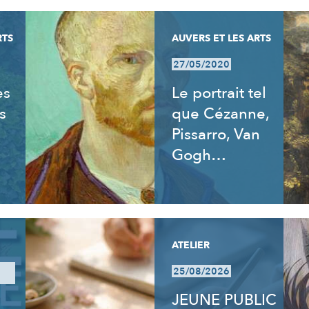
RTS
AUVERS ET LES ARTS
27/05/2020
es
Le portrait tel
s
que Cézanne,
Pissarro, Van
Gogh…
ATELIER
25/08/2026
JEUNE PUBLIC