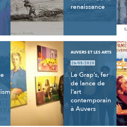
renaissance
AUVERS ET LES ARTS
26/05/2020
de
Le Grap’s, fer
de lance de
isme,
l’art
contemporain
à Auvers