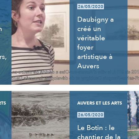
26/05/2020
Daubigny a
n
créé un
véritable
foyer
rs,
artistique à
Auvers
RTS
AUVERS ET LES ARTS
26/05/2020
Le Botin : le
chantier de la