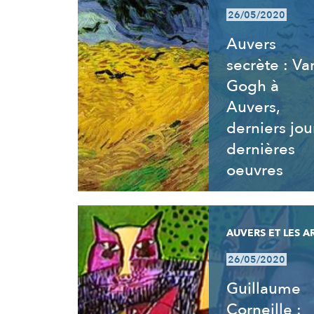
26/05/2020
Auvers
secrète : Va
Gogh à
Auvers,
derniers jou
dernières
oeuvres
AUVERS ET LES A
26/05/2020
Guillaume
Corneille :