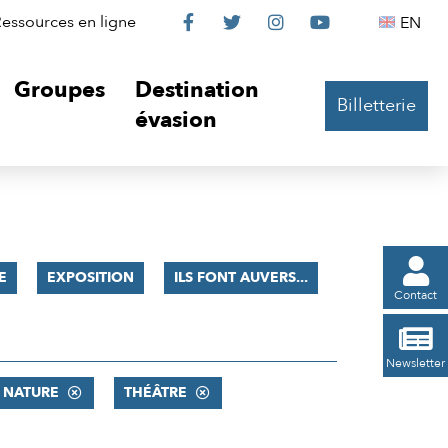
Le
Le
Le
Le
Englis
essources en ligne
EN




Château
Château
Château
Château
Groupes
Destination
Billetterie
sur
sur
sur
sur
évasion
Facebook
Twitter
Instagram
YouTube

E
EXPOSITION
ILS FONT AUVERS...
Contact

Newsletter
 NATURE
THÉÂTRE