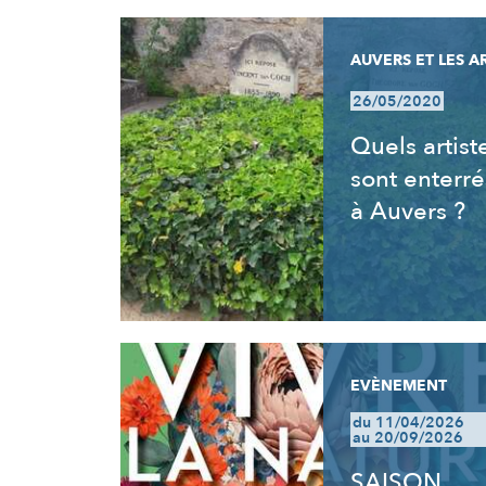
AUVERS ET LES A
26/05/2020
Quels artist
sont enterré
à Auvers ?
EVÈNEMENT
du 11/04/2026
au 20/09/2026
SAISON