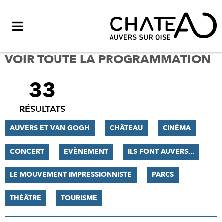
Menu
VOIR TOUTE LA PROGRAMMATION
33
FILTRER
LES
RÉSULTATS
RÉSULTATS
AUVERS ET VAN GOGH
CHÂTEAU
CINÉMA
CONCERT
EVÈNEMENT
ILS FONT AUVERS...
LE MOUVEMENT IMPRESSIONNISTE
PARCS
THÉÂTRE
TOURISME