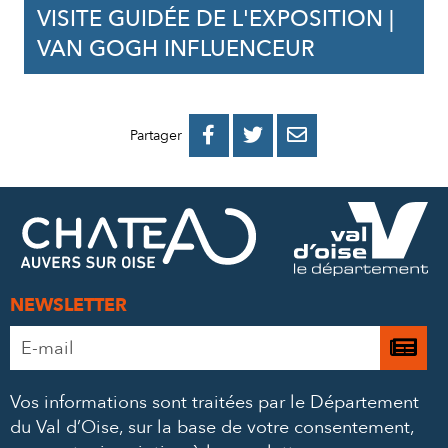
VISITE GUIDÉE DE L'EXPOSITION |
VAN GOGH INFLUENCEUR
PARTAGER
PARTAGER
PARTAGER



Partager
SUR
SUR
PAR
FACEBOOK
TWITTER
E-
MAIL
NEWSLETTER
Adresse
Je

e-
m’
mail
Vos informations sont traitées par le Département
à
*
du Val d’Oise, sur la base de votre consentement,
la