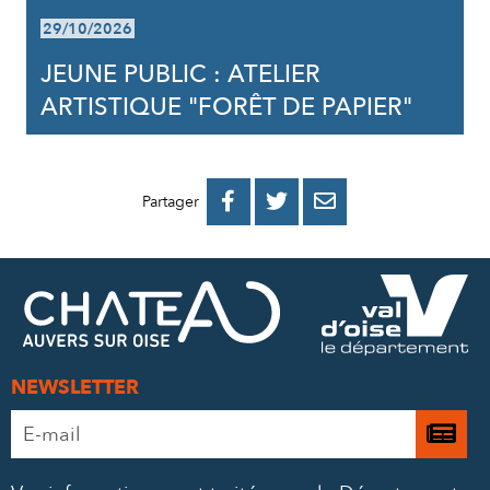
29/10/2026
JEUNE PUBLIC : ATELIER
ARTISTIQUE "FORÊT DE PAPIER"
PARTAGER
PARTAGER
PARTAGER



Partager
SUR
SUR
PAR
FACEBOOK
TWITTER
E-
MAIL
NEWSLETTER
Adresse
Je

e-
m’
mail